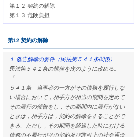
第１２ 契約の解除
第１３ 危険負担
第12 契約の解除
１ 催告解除の要件（民法第５４１条関係）
民法第５４１条の規律を次のように改める。
「
５４１条 当事者の一方がその債務を履行しな
い場合において，相手方が相当の期間を定めて
その履行の催告をし，その期間内に履行がない
ときは，相手方は，契約の解除をすることがで
きる。ただし，その期間を経過した時における
債務の不履行がその契約及び取引上の社会通念