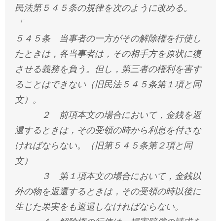
民法第５４５条の規律を次のように改める。
「
５４５条 当事者の一方がその解除権を行使し
たときは，各当事者は，その相手方を原状に復
させる義務を負う。但し，第三者の権利を害す
ることはできない（旧民法５４５条第１項と同
文）。
２ 前項本文の場合において，金銭を返
還するときは，その受領の時から利息を付さな
ければならない。（旧第５４５条第２項と同
文）
３ 第１項本文の場合において，金銭以
外の物を返還するときは，その受領の時以後に
生じた果実をも返還しなければならない。