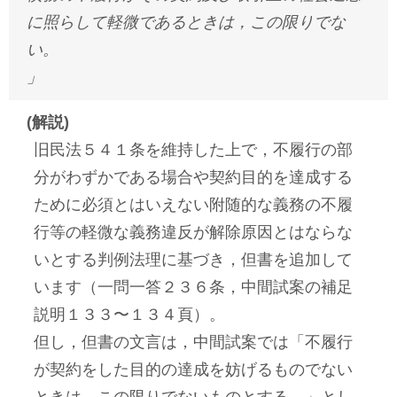
に照らして軽微であるときは，この限りでな
い。
」
(解説)
旧民法５４１条を維持した上で，不履行の部
分がわずかである場合や契約目的を達成する
ために必須とはいえない附随的な義務の不履
行等の軽微な義務違反が解除原因とはならな
いとする判例法理に基づき，但書を追加して
います（一問一答２３６条，中間試案の補足
説明１３３〜１３４頁）。
但し，但書の文言は，中間試案では「不履行
が契約をした目的の達成を妨げるものでない