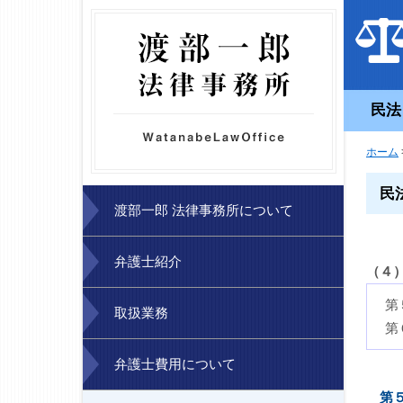
民法
ホーム
民
渡部一郎 法律事務所について
弁護士紹介
（４
第
取扱業務
第
弁護士費用について
第