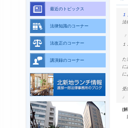
最近のトピックス
１
法
法律知識のコーナー
「
法改正のコーナー
１
２
た
講演録のコーナー
に
に
３
受
」
(解