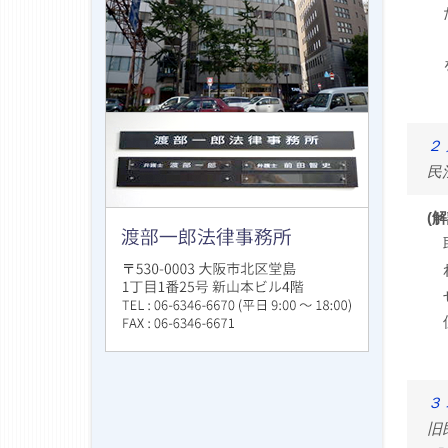
２
民
(解
３
旧