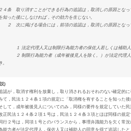
２４条 取り消すことができる行為の追認は，取消しの原因となっ
を知った後にしなければ，その効力を生じない。
 次に掲げる場合には，前項の追認は，取消しの原因となって
。
 法定代理人又は制限行為能力者の保佐人若しくは補助人
 制限行為能力者（成年被後見人を除く。）が法定代理人，
き。
説)
追認が，取消す権利を放棄し，取り消されるおそれのない確定的に
みて，民法１２４条１項の規定に「取消権を有することを知った後
そして，成年被後見人についてのみ，同様の要件を規定していた民
改正民法１２４条２項１号は，民法１２４条３項とほぼ同様の規定
同行２号は，同項１号とのバランスから，事理弁識能力を欠く常況
為能力者が法定代理人，保佐人又は補助人の同意を得て追認したと