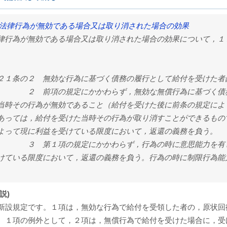
 法律行為が無効である場合又は取り消された場合の効果
律行為が無効である場合又は取り消された場合の効果について，１
２１条の２ 無効な行為に基づく債務の履行として給付を受けた者
 前項の規定にかかわらず，無効な無償行為に基づく債務の
当時その行為が無効であること（給付を受けた後に前条の規定によ
あっては，給付を受けた当時その行為が取り消すことができるもの
よって現に利益を受けている限度において，返還の義務を負う。
 第１項の規定にかかわらず，行為の時に意思能力を有しな
けている限度において，返還の義務を負う。行為の時に制限行為能
説)
新設規定です。１項は，無効な行為で給付を受領した者の，原状回
１項の例外として，２項は，無償行為で給付を受けた場合に，受