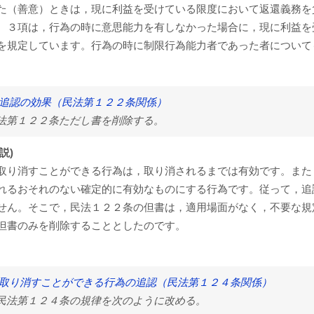
た（善意）ときは，現に利益を受けている限度において返還義務を
３項は，行為の時に意思能力を有しなかった場合に，現に利益を
を規定しています。行為の時に制限行為能力者であった者について
 追認の効果（民法第１２２条関係）
法第１２２条ただし書を削除する。
説)
取り消すことができる行為は，取り消されるまでは有効です。また
れるおそれのない確定的に有効なものにする行為です。従って，追
せん。そこで，民法１２２条の但書は，適用場面がなく，不要な規
但書のみを削除することとしたのです。
 取り消すことができる行為の追認（民法第１２４条関係）
民法第１２４条の規律を次のように改める。