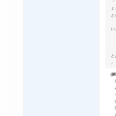
「
１
と
２
い
１
２
と
」
(解