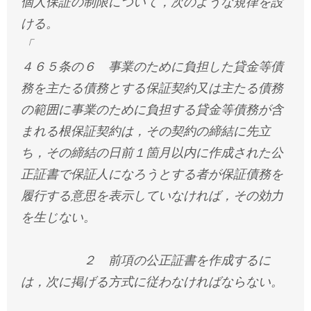
個人保証の制限について，次のような規律を設
ける。
「
４６５条の６ 事業のために負担した貸金等債
務を主たる債務とする保証契約又は主たる債務
の範囲に事業のために負担する貸金等債務が含
まれる根保証契約は，その契約の締結に先立
ち，その締結の日前１箇月以内に作成された公
正証書で保証人になろうとする者が保証債務を
履行する意思を表示していなければ，その効力
を生じない。
２ 前項の公正証書を作成するに
は，次に掲げる方式に従わなければならない。