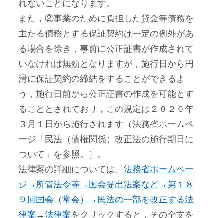
れないことになります。
また，②事業のために負担した貸金等債務を
主たる債務とする保証契約は一定の例外があ
る場合を除き，事前に公正証書が作成されて
いなければ無効となりますが，施行日から円
滑に保証契約の締結をすることができるよ
う，施行日前から公正証書の作成を可能とす
ることとされており，この規定は２０２０年
３月１日から施行されます（法務省ホームペ
ージ「民法（債権関係）改正法の施行期日に
ついて」を参照。）。
法律案の詳細については、
法務省ホームペー
ジ→所管法令等→国会提出法案など→第１８
９回国会（常会）→民法の一部を改正する法
律案→法律案
をクリックすると，その全文を