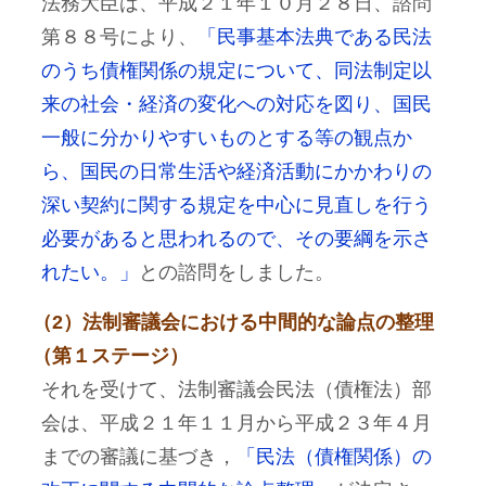
法務大臣は、平成２１年１０月２８日、諮問
第８８号により、
「民事基本法典である民法
のうち債権関係の規定について、同法制定以
来の社会・経済の変化への対応を図り、国民
一般に分かりやすいものとする等の観点か
ら、国民の日常生活や経済活動にかかわりの
深い契約に関する規定を中心に見直しを行う
必要があると思われるので、その要綱を示さ
れたい。」
との諮問をしました。
（2）法制審議会における中間的な論点の整理
（第１ステージ）
それを受けて、法制審議会民法（債権法）部
会は、平成２１年１１月から平成２３年４月
までの審議に基づき，
「民法（債権関係）の