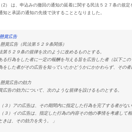
（2） は、申込みの撤回の通知の延着に関する民法５２７条の規
通知と承諾の通知の先後で決することとなりました。
 懸賞広告
1) 懸賞広告（民法第５２９条関係）
法第５２９条の規律を次のように改めるものとする。
ある行為をした者に一定の報酬を与える旨を広告した者（以下この
為をした者がその広告を知っていたかどうかにかかわらず、その者
2) 懸賞広告の効力
賞広告の効力について、次のような規律を設けるものとする。
 （３）アの広告は、その期間内に指定した行為を完了する者がな
 （３）イの広告は、指定した行為の内容その他の事情を考慮して
ときは、その効力を失う。 」