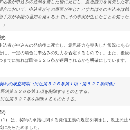
申込者が申込みの通知を発した後に死亡し、意思能力を喪失した常
場合において、申込者がその事実が生じたとすればその申込みは効
相手方が承諾の通知を発するまでにその事実が生じたことを知った
。」
説)
申込者が申込みの発信後に死亡し、意思能力を喪失した常況にある
合に、一定の場合に申込みの効力を否定するものです。また、後段
つまでに知れば民法５２５条が適用されるかも明確にしています。
 契約の成立時期（民法第５２６条第１項・第５２７条関係）
1) 民法第５２６条第１項を削除するものとする。
2) 民法第５２７条を削除するものとする。
説)
（1） は、契約の承諾に関する発信主義の規定を削除し、改正民
義にあらためました。