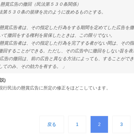
3) 懸賞広告の撤回（民法第５３０条関係）
法第５３０条の規律を次のように改めるものとする。
 懸賞広告者は、その指定した行為をする期間を定めてした広告を
いて撤回をする権利を留保したときは、この限りでない。
 懸賞広告者は、その指定した行為を完了する者がない間は、その
撤回することができる。ただし、その広告中に撤回をしない旨を表
 広告の撤回は、前の広告と異なる方法によっても、することがで
してのみ、その効力を有する。 」
説)
現行民法の懸賞広告に所定の修正をほどこしています。
戻る
1
2
3