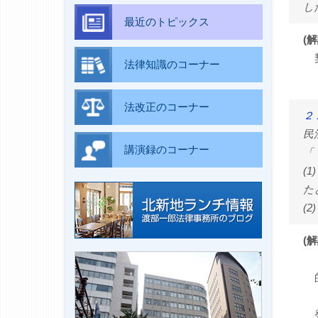
し
最近のトピックス
(解
法律知識のコーナー
法改正のコーナー
２
民
講演録のコーナー
「
(
た
(
(解