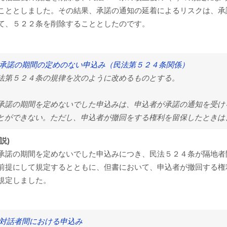
こととしました。その結果、承諾の通知の延着によるリスクは、承
て、５２２条を削除することとしたのです。
 承諾の期間の定めのない申込み（民法第５２４条関係）
法第５２４条の規律を次のように改めるものとする。
承諾の期間を定めないでした申込みは、申込者が承諾の通知を受け
とができない。ただし、申込者が撤回をする権利を留保したときは
説)
承諾の期間を定めないでした申込みにつき、民法５２４条が隔地者
前提にして規定するとともに、但書において、申込者が撤回する権
規定しました。
 対話者間における申込み