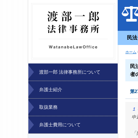
民法
ホーム
民
渡部一郎 法律事務所について
者
弁護士紹介
第2
取扱業務
１
申
弁護士費用について
「