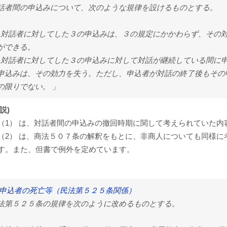
話者間の申込みについて、次のような規律を設けるものとする。
1) 対話者に対してした３の申込みは、３の規定にかかわらず、そ
ができる。
2) 対話者に対してした３の申込みに対して対話が継続している間
申込みは、その効力を失う。ただし、申込者が対話の終了後もその
の限りでない。 」
説)
（1） は、対話者間の申込みの撤回時期に関して考えられていた内
（2） は、商法５０７条の解釈をもとに、非商人についても同様
す。また、但書で例外を定めています。
 申込者の死亡等（民法第５２５条関係）
法第５２５条の規律を次のように改めるものとする。