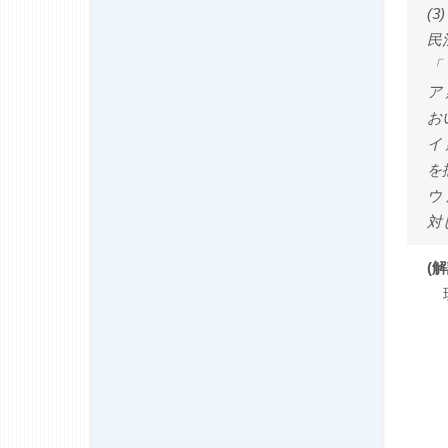
(
民
「
ア
お
イ
を
ウ
対
(解