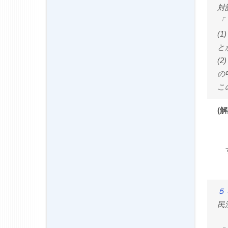
対
「
(
と
(
の
こ
(解
５
民