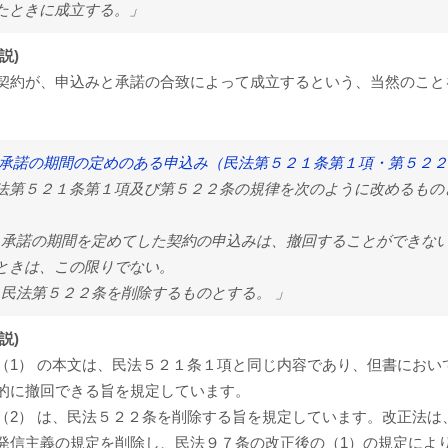
たときに成立する。」
説)
契約が、申込みと承諾の合致によって成立するという、当然のこと
 承諾の期間の定めのある申込み（民法第５２１条第１項・第５２
法第５２１条第１項及び第５２２条の規律を次のように改めるもの
1) 承諾の期間を定めてした契約の申込みは、撤回することができ
ときは、この限りでない。
2) 民法第５２２条を削除するものとする。 」
説)
（1） の本文は、民法５２１条１項と同じ内容であり、但書にお
的に撤回できる旨を規定しています。
（2） は、民法５２２条を削除する旨を規定しています。改正法
発信主義の規定を削除し、民法９７条の改正後の（1）の規定によ