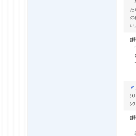
「
た
の
い
(解
６
(
(
(解