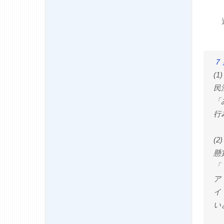
７
(
民
「
行
(
懸
「
ア
イ
い