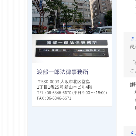
３
民
「
こ
(解
４