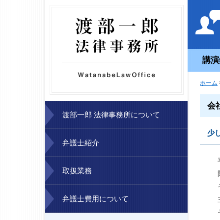
講演
ホーム
会
渡部一郎 法律事務所について
少
弁護士紹介
取扱業務
弁護士費用について