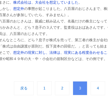
まさに、
株式会社は、大会社を想定していました
。
しかし、
想定外
の事態が起こりました。八百屋のおじさんまで、株
百屋さんが参加していたら、すみません）。
八百屋のおじさんは、親戚に頼み込んで、名義だけの株主になって
おかみさんと、どら？息子の３人です。監査役はおばあさんです。
長は、八百屋のおじさんです。
そんなところに、どら？息子が株式を売って、第三者の株主が会社
「株式は自由譲渡が原則だ。投下資本の回収だ。」と言っても始ま
そこで、
想定外の現実に対し、法律は、現実にある程度合わせるこ
限や昭和４９年の大・中・小会社の規制区分などは、その例です。
戻る
1
2
3
4